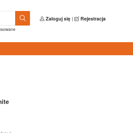
Zaloguj się
|
Rejestracja
nsowane
hite