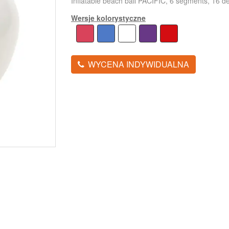
Inflatable beach ball PACIFIC, 6 segments, 16 de
Wersje kolorystyczne
WYCENA INDYWIDUALNA