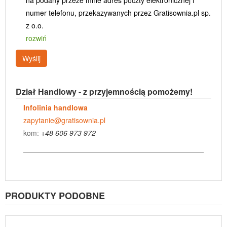
na podany przeze mnie adres poczty elektronicznej i
numer telefonu, przekazywanych przez Gratisownia.pl sp.
z o.o.
rozwiń
Wyślij
Dział Handlowy - z przyjemnością pomożemy!
Infolinia handlowa
zapytanie@gratisownia.pl
kom:
+48 606 973 972
PRODUKTY PODOBNE