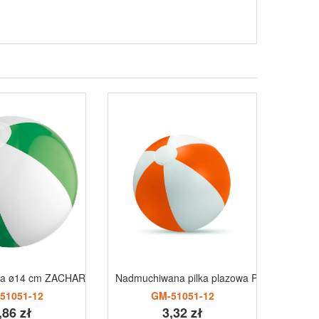
owa ø14 cm ZACHARY
Nadmuchiwana pilka plazowa PLAYTIME
Pilka 
51051-12
GM-51051-12
,86 zł
3,32 zł