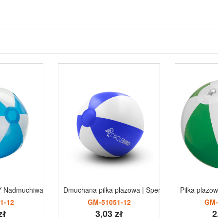
 Nadmuchiwana pilka plazowa
Dmuchana pilka plazowa | Spencer
Pilka plaz
1-12
GM-51051-12
GM-
zł
3,03 zł
2