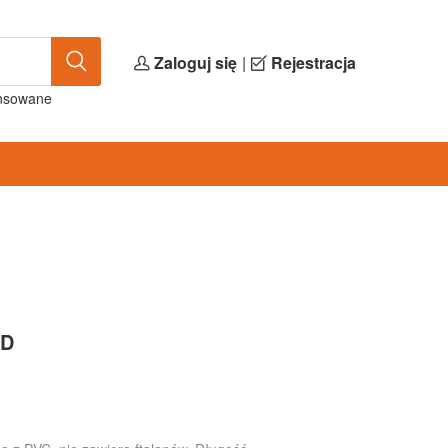
Zaloguj się
|
Rejestracja
nsowane
RD