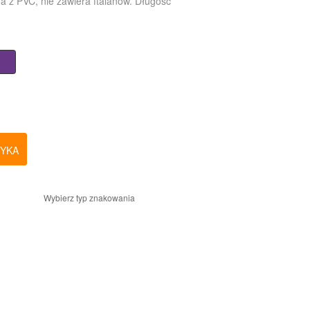
z PVC, nie zawiera ftalanów. Długość
ZYKA
Wybierz typ znakowania