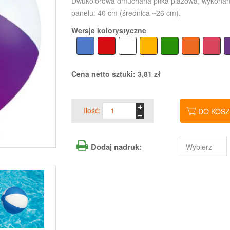
Dwukolorowa dmuchana piłka plażowa, wykonana 
panelu: 40 cm (średnica ~26 cm).
Wersje kolorystyczne
Cena netto sztuki:
3,81
zł
Ilość:
DO KOS
Dodaj nadruk: