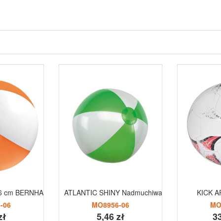
ø26 cm BERNHARD
ATLANTIC SHINY Nadmuchiwana pilka plazowa
KICK A
-06
MO8956-06
MO
zł
5,46 zł
33