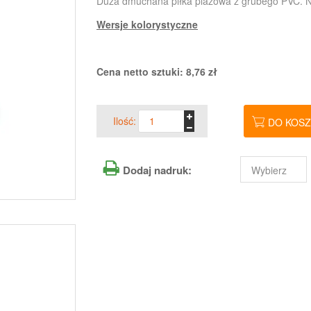
Duża dmuchana piłka plażowa z grubego PVC.
Wersje kolorystyczne
Cena netto sztuki:
8,76
zł
Ilość:
DO KOS
Dodaj nadruk: