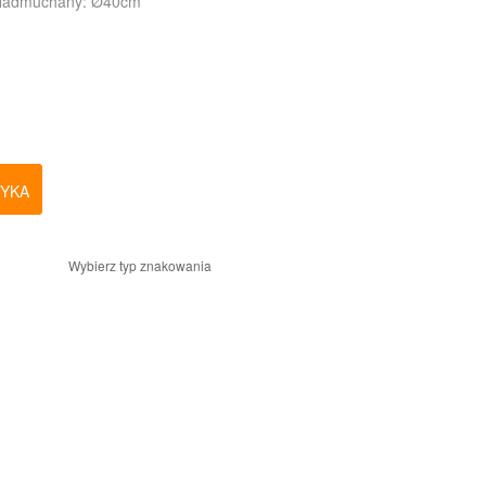
 Nadmuchany: Ø40cm
ZYKA
Wybierz typ znakowania