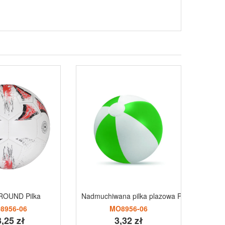
ROUND Pilka
Nadmuchiwana pilka plazowa PLAYTIME
Dmucha
8956-06
MO8956-06
,25 zł
3,32 zł